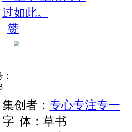
赞
号：
8
集
创
者
：
专心专注专一
字
体
：
草书