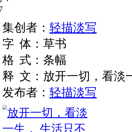
7
集
创
者
：
轻描淡写
字
体
：
草书
格
式
：
条幅
释
文
：
放开一切，看淡
发布者：
轻描淡写