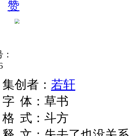
赞
号：
6
集
创
者
：
若轩
字
体
：
草书
格
式
：
斗方
释
文
：
失去了也没关系