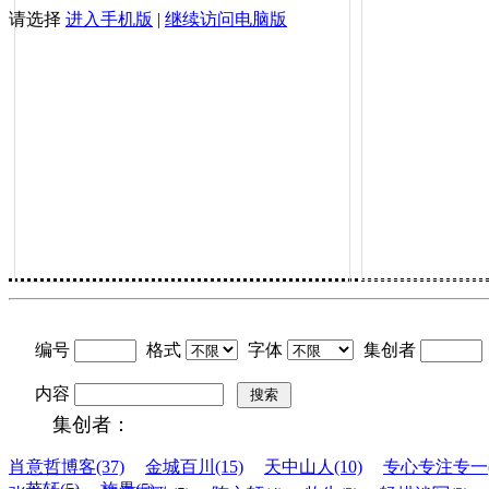
请选择
进入手机版
|
继续访问电脑版
编号
格式
字体
集创者
内容
搜索
集创者：
肖意哲博客(37)
金城百川(15)
天中山人(10)
专心专注专一(