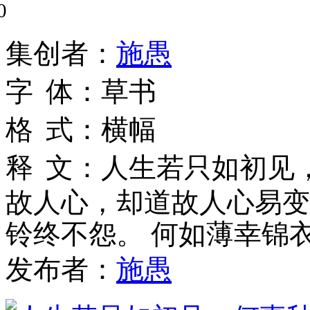
0
集
创
者
：
施愚
字
体
：
草书
格
式
：
横幅
释
文
：
人生若只如初见
故人心，却道故人心易变
铃终不怨。 何如薄幸锦
发布者：
施愚