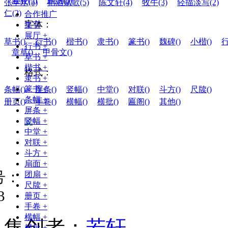
若轩(5)
施愚(5)
张学水(5)
把酒赋歌(5)
陈文轩(4)
牧牛(3)
轻描淡写(2)
仁(2)
合作推广
字体：
集字
展厅
+
草书(
)
行书(
)
楷书(
)
隶书(
)
篆书(
)
魏碑(
)
小楷(
)
行
行书
+
章草(
)
甲骨文(
)
草书
+
楷书
+
格式：
隶书
+
篆书
+
条幅(
)
屏条(
)
竖幅(
)
中堂(
)
对联(
)
斗方(
)
尺牍(
)
条幅
+
册页(
)
手卷(
)
横幅(
)
横批(
)
匾阁(
)
其他(
)
屏条
+
竖幅
+
中堂
+
对联
+
斗方
+
扇面
+
号：
团扇
+
尺牍
+
3
册页
+
手卷
+
横幅
+
集
创
者
：
若轩
横批
+