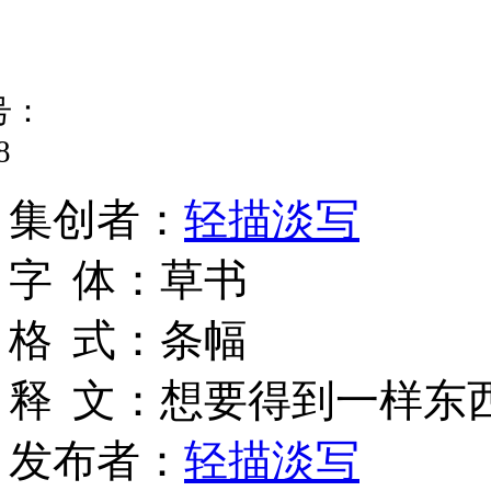
号：
8
集
创
者
：
轻描淡写
字
体
：
草书
格
式
：
条幅
释
文
：
想要得到一样东
发布者：
轻描淡写