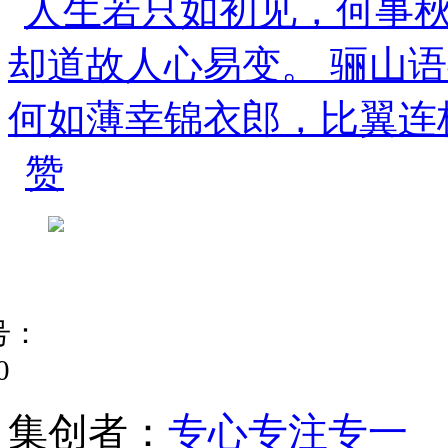
赞
号：
0
集
创
者
：
专心专注专一