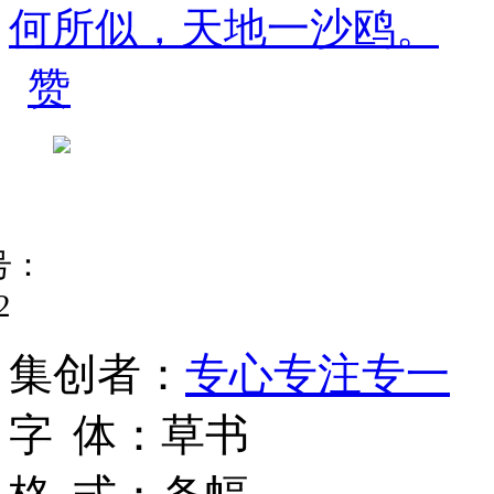
赞
号：
2
集
创
者
：
专心专注专一
字
体
：
草书