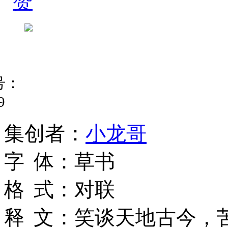
赞
号：
9
集
创
者
：
小龙哥
字
体
：
草书
格
式
：
对联
释
文
：
笑谈天地古今，