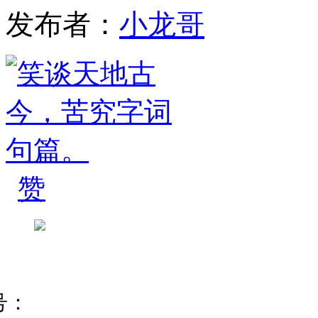
发布者：
小龙哥
赞
号：