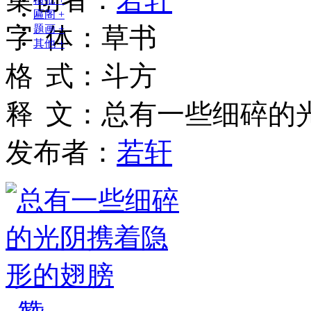
匾阁
+
字
体
：
草书
题画
+
其他
+
格
式
：
斗方
释
文
：
总有一些细碎的
发布者：
若轩