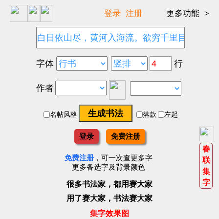
>
登录
注册
更多功能
行
字体
作者
名帖风格
落款
左起
登录
免费注册
春
免费注册
，可一次查更多字
联
更多备选字及背景颜色
集
字
很多书法家，都用赛大家
用了赛大家，书法赛大家
集字效果图