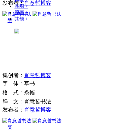
发布者：
肖意哲博客
匾阁
+
题画
+
其他
+
赞
集
创
者
：
肖意哲博客
字
体
：
草书
格
式
：
条幅
释
文
：
肖意哲书法
发布者：
肖意哲博客
赞