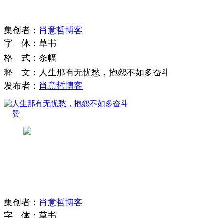
集
创
者
：
肖意哲博客
字
体
：
草书
格
式
：
条幅
释
文
：
人生那有无忧愁，抱怨不如多奋斗
发布者：
肖意哲博客
赞
集
创
者
：
肖意哲博客
字
体
：
草书