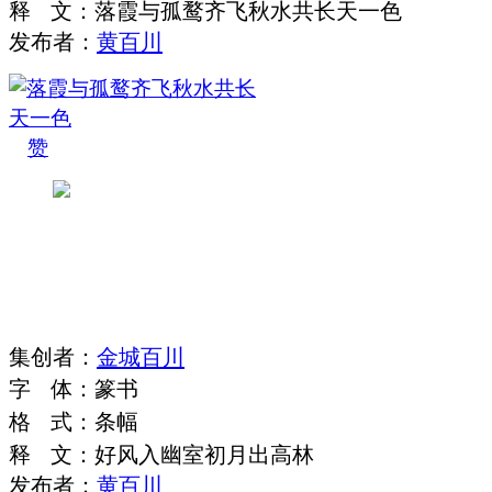
释
文
：
落霞与孤鹜齐飞秋水共长天一色
发布者：
黄百川
赞
集
创
者
：
金城百川
字
体
：
篆书
格
式
：
条幅
释
文
：
好风入幽室初月出高林
发布者：
黄百川