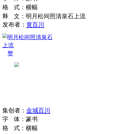
格
式
：
横幅
释
文
：
明月松间照清泉石上流
发布者：
黄百川
赞
集
创
者
：
金城百川
字
体
：
篆书
格
式
：
横幅