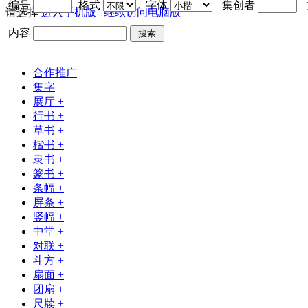
编号
格式
字体
集创者
请选择
进入手机版
|
继续访问电脑版
内容
搜索
合作推广
集字
展厅
+
行书
+
草书
+
楷书
+
隶书
+
篆书
+
条幅
+
屏条
+
竖幅
+
中堂
+
对联
+
斗方
+
扇面
+
团扇
+
尺牍
+