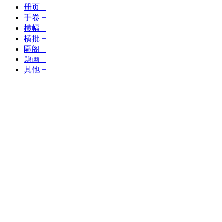
册页
+
手卷
+
横幅
+
横批
+
匾阁
+
题画
+
其他
+