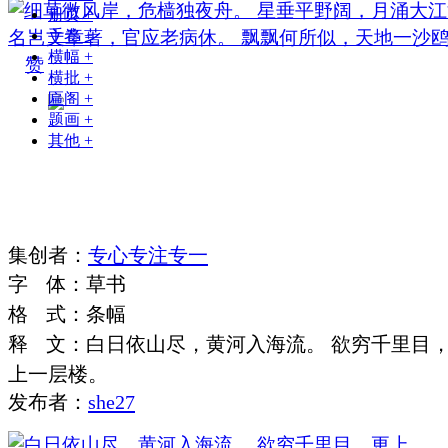
册页
+
手卷
+
横幅
+
赞
横批
+
匾阁
+
题画
+
其他
+
集
创
者
：
专心专注专一
字
体
：
草书
格
式
：
条幅
释
文
：
白日依山尽，黄河入海流。 欲穷千里目
上一层楼。
发布者：
she27