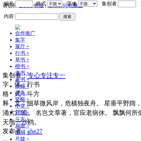
编号
格式
字体
集创者
请选择
进入手机版
|
继续访问电脑版
内容
搜索
合作推广
集字
展厅
+
行书
+
草书
+
楷书
+
隶书
+
集
创
者
：
专心专注专一
篆书
+
字
体
：
行书
条幅
+
屏条
+
格
式
：
斗方
竖幅
+
释
文
：
细草微风岸，危樯独夜舟。 星垂平野阔
中堂
+
涌大江流。 名岂文章著，官应老病休。 飘飘何所
对联
+
斗方
+
天地一沙鸥。
扇面
+
发布者：
she27
团扇
+
尺牍
+