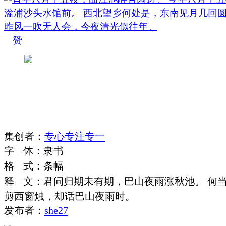
赞
集
创
者
：
专心专注专一
字
体
：
隶书
格
式
：
条幅
释
文
：
君问归期未有期，巴山夜雨涨秋池。 何
剪西窗烛，却话巴山夜雨时。
发布者：
she27