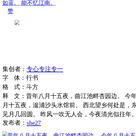
赞
集
创
者
：
专心专注专一
字
体
：
行书
格
式
：
斗方
释
文
：
昔年八月十五夜，曲江池畔杏园边。 今
月十五夜，湓浦沙头水馆前。 西北望乡何处是，
见月几回圆。 昨风一吹无人会，今夜清光似往年
发布者：
she27