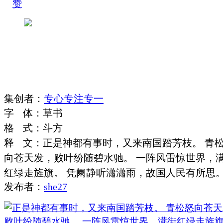
赞
集
创
者
：
专心专注专一
字
体
：
草书
格
式
：
斗方
释
文
：
正是神都有事时，又来南国踏芳枝。 青
向苍天发，败叶纷随碧水驰。 一阵风雷惊世界，
红绿走旌旗。 凭阑静听瀟瀟雨，故国人民有所思
发布者：
she27