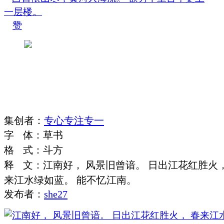
赞
集
创
者
：
专心专注专一
字
体
：
草书
格
式
：
斗方
释
文
：
江南好， 风景旧曾谙。 日出江花红胜火，
来江水绿如蓝。 能不忆江南。
发布者：
she27