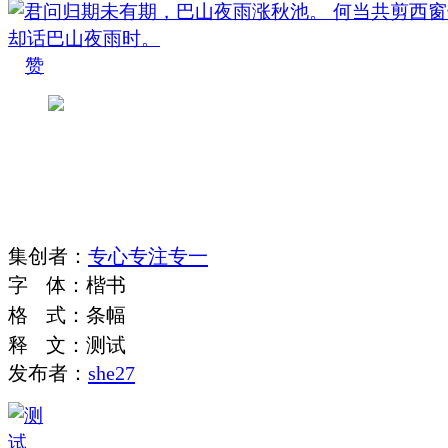
赞
集
创
者
：
专心专注专一
字
体
：
楷书
格
式
：
条幅
释
文
：
测试
发布者：
she27