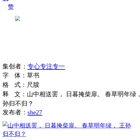
赞
集
创
者
：
专心专注专一
字
体
：
草书
格
式
：
尺牍
释
文
：
山中相送罢， 日暮掩柴扉。 春草明年绿，
孙归不归？
发布者：
she27