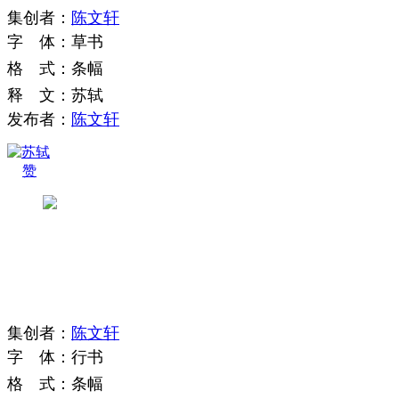
集
创
者
：
陈文轩
字
体
：
草书
格
式
：
条幅
释
文
：
苏轼
发布者：
陈文轩
赞
集
创
者
：
陈文轩
字
体
：
行书
格
式
：
条幅