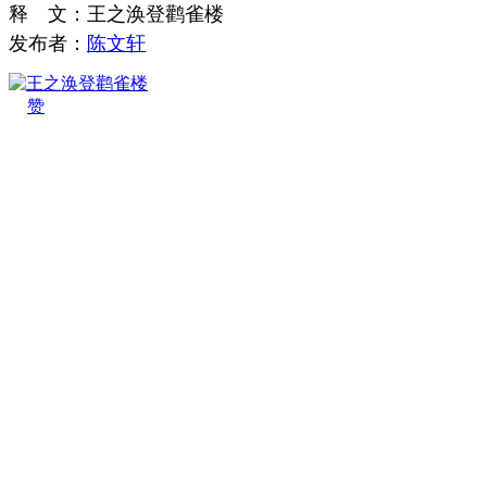
释
文
：
王之涣登鹳雀楼
发布者：
陈文轩
赞