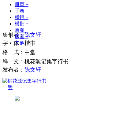
册页
+
手卷
+
横幅
+
横批
+
匾阁
+
集
创
者
：
陈文轩
题画
+
字
体
：
楷书
其他
+
格
式
：
中堂
释
文
：
桃花源记集字行书
发布者：
陈文轩
赞