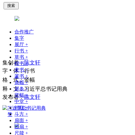
搜索
合作推广
集字
展厅
+
行书
+
草书
+
集
创
者
：
陈文轩
楷书
+
隶书
+
字
体
：
行书
篆书
+
格
式
：
竖幅
条幅
+
释
文
：
习近平总书记用典
屏条
+
竖幅
+
发布者：
陈文轩
中堂
+
对联
+
斗方
+
赞
扇面
+
团扇
+
尺牍
+