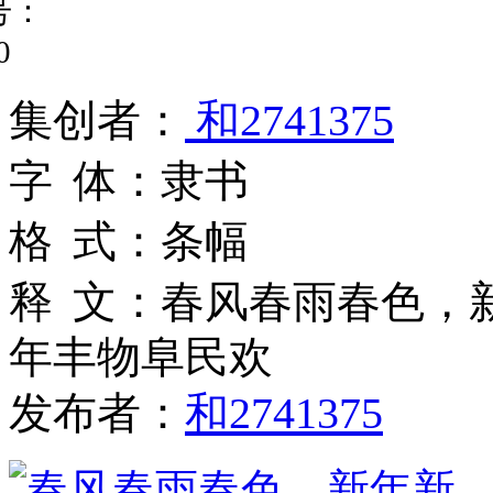
号：
0
集
创
者
：
和2741375
字
体
：
隶书
格
式
：
条幅
释
文
：
春风春雨春色，
年丰物阜民欢
发布者：
和2741375