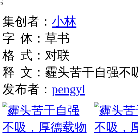
6
集
创
者
：
小林
字
体
：
草书
格
式
：
对联
释
文
：
霾头苦干自强不
发布者：
pengyl