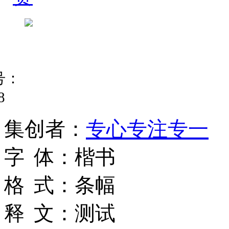
号：
8
集
创
者
：
专心专注专一
字
体
：
楷书
格
式
：
条幅
释
文
：
测试