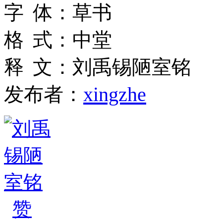
字
体
：
草书
格
式
：
中堂
释
文
：
刘禹锡陋室铭
发布者：
xingzhe
赞