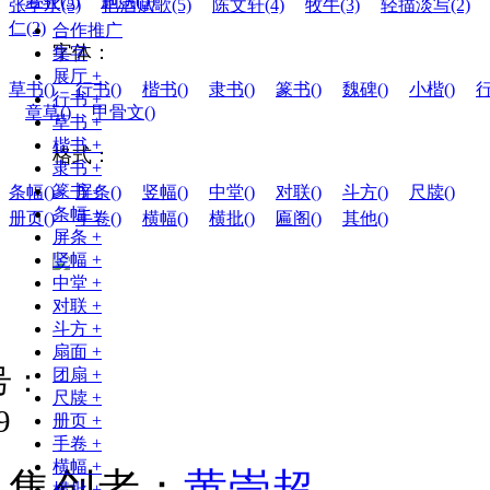
若轩(5)
施愚(5)
张学水(5)
把酒赋歌(5)
陈文轩(4)
牧牛(3)
轻描淡写(2)
仁(2)
合作推广
字体：
集字
展厅
+
草书(
)
行书(
)
楷书(
)
隶书(
)
篆书(
)
魏碑(
)
小楷(
)
行
行书
+
章草(
)
甲骨文(
)
草书
+
楷书
+
格式：
隶书
+
篆书
+
条幅(
)
屏条(
)
竖幅(
)
中堂(
)
对联(
)
斗方(
)
尺牍(
)
条幅
+
册页(
)
手卷(
)
横幅(
)
横批(
)
匾阁(
)
其他(
)
屏条
+
竖幅
+
中堂
+
对联
+
斗方
+
扇面
+
号：
团扇
+
尺牍
+
9
册页
+
手卷
+
横幅
+
集
创
者
：
黄崇超
横批
+