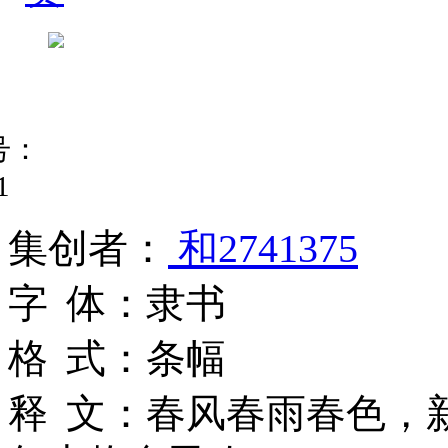
号：
1
集
创
者
：
和2741375
字
体
：
隶书
格
式
：
条幅
释
文
：
春风春雨春色，