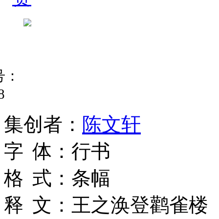
号：
8
集
创
者
：
陈文轩
字
体
：
行书
格
式
：
条幅
释
文
：
王之涣登鹳雀楼