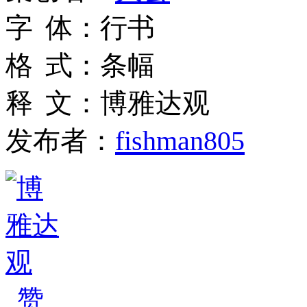
字
体
：
行书
格
式
：
条幅
释
文
：
博雅达观
发布者：
fishman805
赞