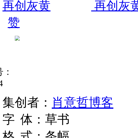
赞
号：
4
集
创
者
：
肖意哲博客
字
体
：
草书
格
式
：
条幅