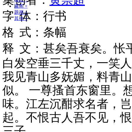
匾阁
+
字
体
：
行书
题画
+
其他
+
格
式
：
条幅
释
文
：
甚矣吾衰矣。怅
白发空垂三千丈，一笑人
我见青山多妩媚，料青山
似。 一尊搔首东窗里。
味。江左沉酣求名者，岂
起。不恨古人吾不见，恨
三子。