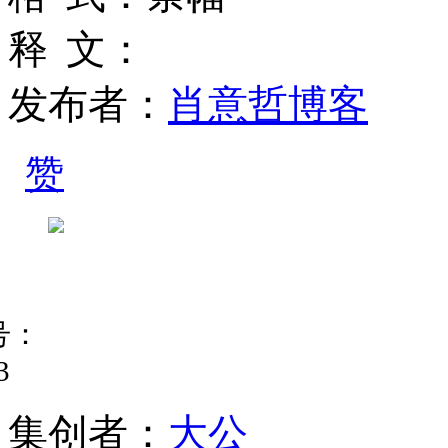
释
文
：
发布者：
肖意哲博客
赞
号：
3
集
创
者
：
大公