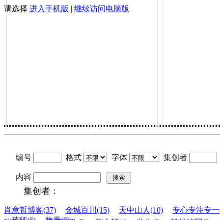
请选择
进入手机版
|
继续访问电脑版
编号
格式
字体
集创者
内容
搜索
集创者：
肖意哲博客(37)
金城百川(15)
天中山人(10)
专心专注专一(