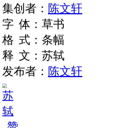
集
创
者
：
陈文轩
字
体
：
草书
格
式
：
条幅
释
文
：
苏轼
发布者：
陈文轩
赞