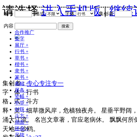
请选择
进入手机版
|
继续
编号
格式
字体
集创者
内容
搜索
合作推广
集字
展厅
+
行书
+
草书
+
楷书
+
隶书
+
篆书
+
集
创
者
：
专心专注专一
条幅
+
屏条
+
字
体
：
行书
竖幅
+
格
式
：
斗方
中堂
+
对联
+
释
文
：
细草微风岸，危樯独夜舟。 星垂平野阔
斗方
+
涌大江流。 名岂文章著，官应老病休。 飘飘何所
扇面
+
天地一沙鸥。
团扇
+
尺牍
+