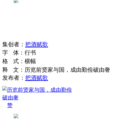
集
创
者
：
把酒赋歌
字
体
：
行书
格
式
：
横幅
释
文
：
历览前贤家与国，成由勤俭破由奢
发布者：
把酒赋歌
赞