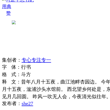
赞
集
创
者
：
专心专注专一
字
体
：
行书
格
式
：
斗方
释
文
：
昔年八月十五夜，曲江池畔杏园边。 今
月十五夜，湓浦沙头水馆前。 西北望乡何处是，
见月几回圆。 昨风一吹无人会，今夜清光似往年
发布者：
she27