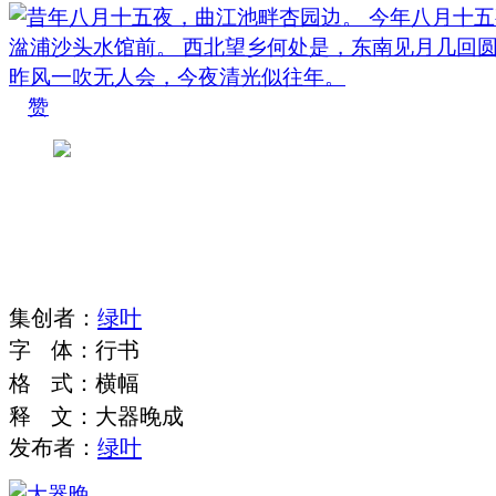
赞
集
创
者
：
绿叶
字
体
：
行书
格
式
：
横幅
释
文
：
大器晚成
发布者：
绿叶