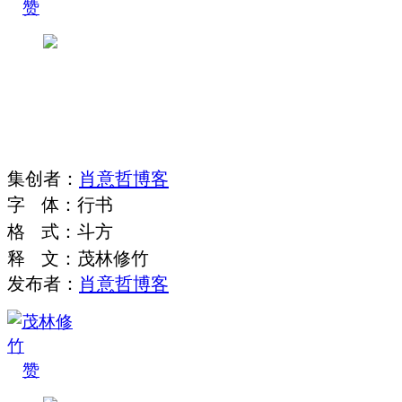
赞
集
创
者
：
肖意哲博客
字
体
：
行书
格
式
：
斗方
释
文
：
茂林修竹
发布者：
肖意哲博客
赞