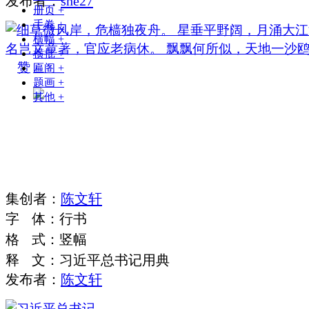
发布者：
she27
册页
+
手卷
+
横幅
+
横批
+
赞
匾阁
+
题画
+
其他
+
集
创
者
：
陈文轩
字
体
：
行书
格
式
：
竖幅
释
文
：
习近平总书记用典
发布者：
陈文轩