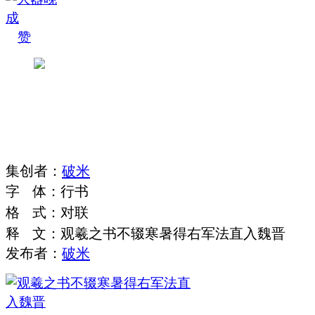
赞
集
创
者
：
破米
字
体
：
行书
格
式
：
对联
释
文
：
观羲之书不辍寒暑得右军法直入魏晋
发布者：
破米