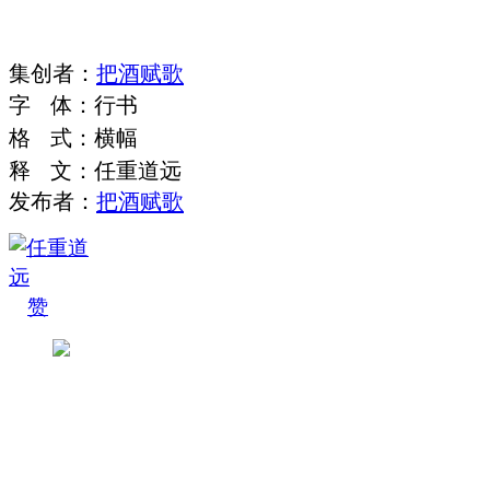
集
创
者
：
把酒赋歌
字
体
：
行书
格
式
：
横幅
释
文
：
任重道远
发布者：
把酒赋歌
赞