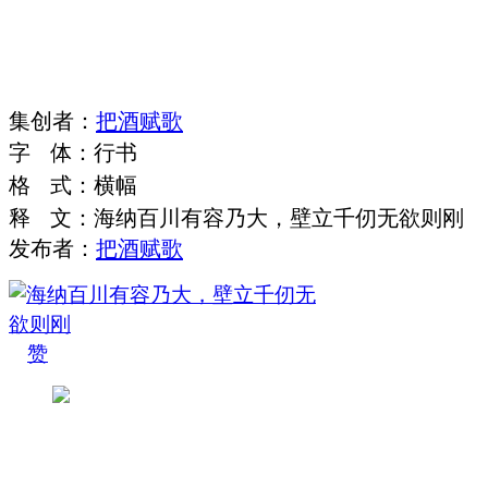
集
创
者
：
把酒赋歌
字
体
：
行书
格
式
：
横幅
释
文
：
海纳百川有容乃大，壁立千仞无欲则刚
发布者：
把酒赋歌
赞