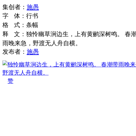
集
创
者
：
施愚
字
体
：
行书
格
式
：
条幅
释
文
：
独怜幽草涧边生，上有黄鹂深树鸣。 春
雨晚来急，野渡无人舟自横。
发布者：
施愚
赞