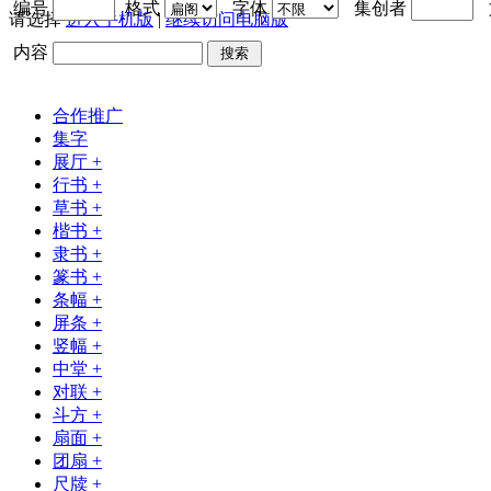
编号
格式
字体
集创者
请选择
进入手机版
|
继续访问电脑版
内容
搜索
合作推广
集字
展厅
+
行书
+
草书
+
楷书
+
隶书
+
篆书
+
条幅
+
屏条
+
竖幅
+
中堂
+
对联
+
斗方
+
扇面
+
团扇
+
尺牍
+