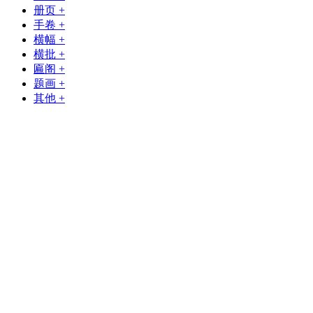
册页
+
手卷
+
横幅
+
横批
+
匾阁
+
题画
+
其他
+